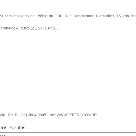
23 será realizado no Prédio da CDL, Rua Deocleciano Guimarães, 15, Rio Bon
r. Ronaldo Augusto (21) 99518-7203.
0 - RJ. Tel (21) 2604-9005 – site WWW.FKBERJ.COM.BR
ros eventos