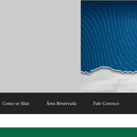
Como se filiar
Área Reservada
Fale Conosco