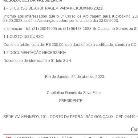
RESOLUÇÕES DA PRESIDÊNCIA
1 - 5º CURSO DE ARBITRAGEM PARA KICKBOXING 2023!
Informo aos interessados que o 5º Curso de Arbitragem para Kickboxing 20
28.05.2023 às 09 h. A inscrição poderá ser feita até o dia 23.05.2023.
Informação – tel. (21) 26049005 ou (21) 96428-1083 Sr. Capitulino Gomes ou S
1.1 CUSTO DO CURSO
Curso de árbitro será de: R$ 230,00, que dará direito a certificado, camisa e CD.
1.2 DOCUMENTAÇÃO NECESSÁRIA
Documento de identidade e 01 foto 3 x 4
Rio de Janeiro, 24 de abril de 2023.
Capitulino Gomes da Silva Filho
PRESIDENTE
SEDE: AV. KENNEDY, 101 - PORTO DA PEDRA - SÃO GONÇALO - CEP. 24440-49
Out