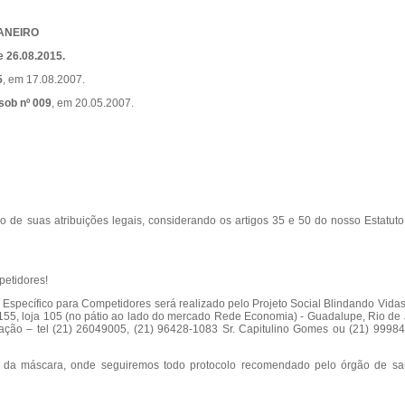
NEIRO
26.08.2015.
5
, em 17.08.2007.
sob nº 009
, em 20.05.2007.
 de suas atribuições legais, considerando os artigos 35 e 50 do nosso Estatuto
etidores!
 Específico para Competidores será realizado pelo Projeto Social Blindando Vida
2155, loja 105 (no pátio ao lado do mercado Rede Economia) - Guadalupe, Rio de 
ormação – tel (21) 26049005, (21) 96428-1083 Sr. Capitulino Gomes ou (21) 99984
uso da máscara, onde seguiremos todo protocolo recomendado pelo órgão de s