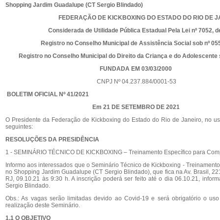
Shopping Jardim Guadalupe (CT Sergio Blindado)
FEDERAÇÃO DE KICKBOXING DO ESTADO DO RIO DE JA
Considerada de Utilidade Pública Estadual Pela Lei nº 7052, de 
Registro no Conselho Municipal de Assistência Social sob nº 05
Registro no Conselho Municipal do Direito da Criança e do Adolescente 
FUNDADA EM 03/03/2000
CNPJ Nº 04.237.884/0001-53
BOLETIM OFICIAL Nº 41/2021
Em 21 DE SETEMBRO DE 2021
O Presidente da Federação de Kickboxing do Estado do Rio de Janeiro, no uso
seguintes:
RESOLUÇÕES DA PRESIDÊNCIA
1 - SEMINÁRIO TÉCNICO DE KICKBOXING – Treinamento Específico para Comp
Informo aos interessados que o Seminário Técnico de Kickboxing - Treinamento
no Shopping Jardim Guadalupe (CT Sergio Blindado), que fica na Av. Brasil, 2
RJ, 09.10.21 às 9:30 h. A inscrição poderá ser feito até o dia 06.10.21, inf
Sergio Blindado.
Obs.: As vagas serão limitadas devido ao Covid-19 e será obrigatório o 
realização deste Seminário.
1.1
O OBJETIVO