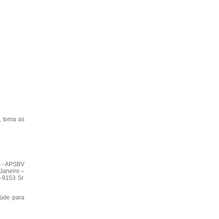
, toma as
s - APSBV
Janeiro –
-9153 Sr.
aúde para