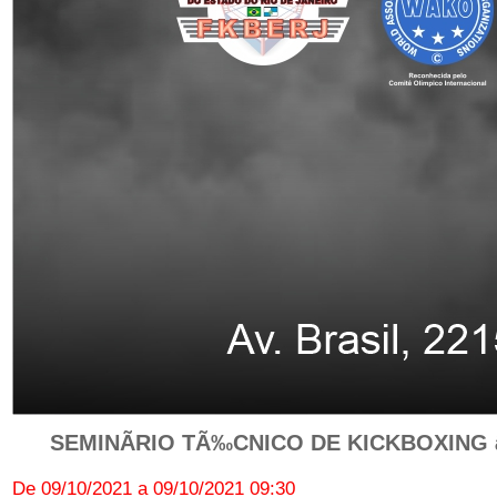
SEMINÃRIO TÃ‰CNICO DE KICKBOXING â€“
De 09/10/2021 a 09/10/2021 09:30