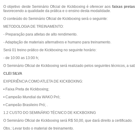
O objetivo deste Seminário Oficial de Kickboxing é oferecer aos
faixas preta
favorecendo a qualidade da prática e o ensino desta modalidade.
O conteúdo do Seminário Oficial de Kickboxing será o seguinte:
METODOLOGIA DE TREINAMENTO:
- Preparação para atletas de alto rendimento.
- Adaptação de materiais alternativos e humano para treinamento.
Será 01 treino prático de Kickboxing no seguinte horário:
- de 10:00 as 13:00 h;
O Seminário Oficial de Kickboxing será realizado pelos seguintes técnicos, a sab
CLEI SILVA
EXPERIÊNCIA COMO ATLETA DE KICKBOXING:
• Faixa Preta de Kickboxing;
• Campeão Mundial da WAKO Pró;
• Campeão Brasileiro Pró; .
1.2 CUSTO DO SEMINÁRIO TÉCNICO DE KICKBOXING
O Seminário Oficial de Kickboxing será R$ 50,00, que dará direito a certificado.
Obs.: Levar todo o material de treinamento.