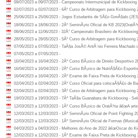
09/07/2023 a 09/07/2023 - Campeonato Intermunicipal de Kickboxing -
02/07/2023 a 02/07/2023 - 6Âº Curso de Arbitragem para Kickboxing 
25/06/2023 a 25/06/2023 - Jogos Estudantis de SÃ£o GonÃ§alo (JE
18/06/2023 a 18/06/2023 - 2Âº SeminÃ¡rio Oficial de KB 2023(OratÃ³ri
08/06/2023 a 11/06/2023 - 32Â° Campeonato Brasileiro de Kickboxin
28/05/2023 a 28/05/2023 - 5Âº Curso de Arbitragem para Kickboxing 
07/05/2023 a 07/05/2023 - TaÃ§a JosÃ© AntÃ´nio Ferreira Machado d
07/05/2023 a 07/05/2023 -
16/04/2023 a 16/04/2023 - 2Âº Curso BÃ¡sico de Direito Desportivo 2
16/04/2023 a 16/04/2023 - 2Âº Curso BÃ¡sico de NutriÃ§Ã£o Esporti
16/04/2023 a 16/04/2023 - 2Âº Exame de Faixa Preta de Kickboxing
02/04/2023 a 02/04/2023 - 2Âº Curso Oficial para colocaÃ§Ã£o de B
02/04/2023 a 02/04/2023 - 3Âº Curso de Arbitragem para Kickboxing 
19/03/2023 a 19/03/2023 - 7Âª TaÃ§a Guanabara de Kickboxing - Sel
12/03/2023 a 12/03/2023 - 1Âº Curso BÃ¡sico de OratÃ³ria â€œA arte de
12/03/2023 a 12/03/2023 - 1Âº SeminÃ¡rio Oficial de Point Fighting 202
12/03/2023 a 12/03/2023 - 1Âº SeminÃ¡rio Oficial de Formas (Musical 
04/03/2023 a 04/03/2023 - Melhores do Ano de 2022 â€œOscar do Ki
12/02/2023 a 12/02/2023 - 1Âº Exame de Faixa Preta de Kickboxing