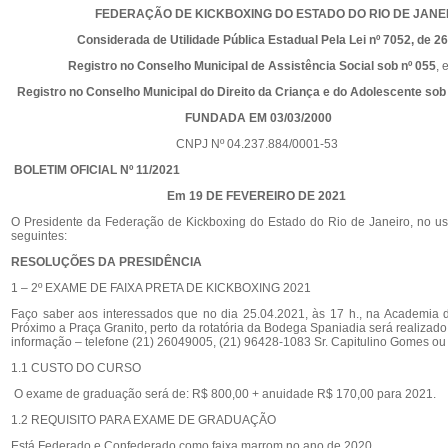
FEDERAÇÃO DE KICKBOXING DO ESTADO DO RIO DE JANE
Considerada de Utilidade Pública Estadual Pela Lei nº 7052, de 26.
Registro no Conselho Municipal de Assistência Social sob nº 055
, 
Registro no Conselho Municipal do Direito da Criança e do Adolescente sob
FUNDADA EM 03/03/2000
CNPJ Nº 04.237.884/0001-53
BOLETIM OFICIAL Nº 11/2021
Em 19 DE FEVEREIRO DE 2021
O Presidente da Federação de Kickboxing do Estado do Rio de Janeiro, no uso
seguintes:
RESOLUÇÕES DA PRESIDÊNCIA
1 – 2º EXAME DE FAIXA PRETA DE KICKBOXING 2021
Faço saber aos interessados que no dia 25.04.2021, às 17 h., na Academia d
Próximo a Praça Granito, perto da rotatória da Bodega Spaniadia será realizado 
informação – telefone (21) 26049005, (21) 96428-1083 Sr. Capitulino Gomes ou
1.1 CUSTO DO CURSO
O exame de graduação será de: R$ 800,00 + anuidade R$ 170,00 para 2021.
1.2 REQUISITO PARA EXAME DE GRADUAÇÃO
Está Federado e Confederado como faixa marrom no ano de 2020.