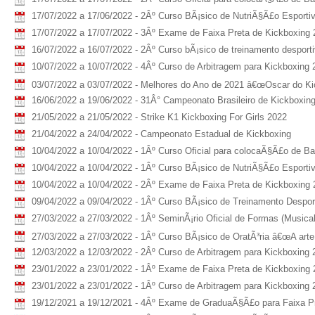
17/07/2022 a 17/06/2022 - 2Âº Curso BÃ¡sico de NutriÃ§Ã£o Esporti
17/07/2022 a 17/07/2022 - 3Âº Exame de Faixa Preta de Kickboxing
16/07/2022 a 16/07/2022 - 2Âº Curso bÃ¡sico de treinamento desport
10/07/2022 a 10/07/2022 - 4Âº Curso de Arbitragem para Kickboxing 
03/07/2022 a 03/07/2022 - Melhores do Ano de 2021 â€œOscar do Kic
16/06/2022 a 19/06/2022 - 31Â° Campeonato Brasileiro de Kickboxin
21/05/2022 a 21/05/2022 - Strike K1 Kickboxing For Girls 2022
21/04/2022 a 24/04/2022 - Campeonato Estadual de Kickboxing
10/04/2022 a 10/04/2022 - 1Âº Curso Oficial para colocaÃ§Ã£o de B
10/04/2022 a 10/04/2022 - 1Âº Curso BÃ¡sico de NutriÃ§Ã£o Esporti
10/04/2022 a 10/04/2022 - 2Âº Exame de Faixa Preta de Kickboxing 
09/04/2022 a 09/04/2022 - 1Âº Curso BÃ¡sico de Treinamento Despor
27/03/2022 a 27/03/2022 - 1Âº SeminÃ¡rio Oficial de Formas (Musica
27/03/2022 a 27/03/2022 - 1Âº Curso BÃ¡sico de OratÃ³ria â€œA arte 
12/03/2022 a 12/03/2022 - 2Âº Curso de Arbitragem para Kickboxing 
23/01/2022 a 23/01/2022 - 1Âº Exame de Faixa Preta de Kickboxing
23/01/2022 a 23/01/2022 - 1Âº Curso de Arbitragem para Kickboxing 
19/12/2021 a 19/12/2021 - 4Âº Exame de GraduaÃ§Ã£o para Faixa P