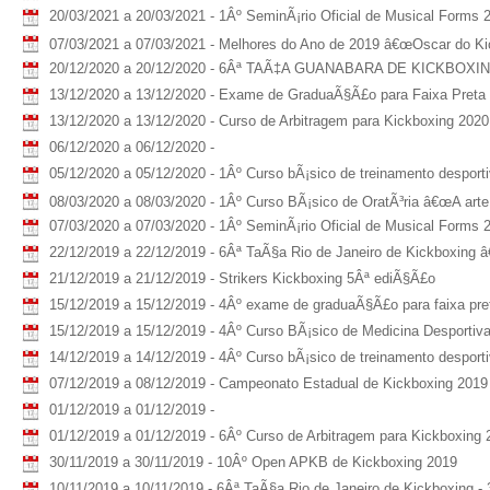
20/03/2021 a 20/03/2021 - 1Âº SeminÃ¡rio Oficial de Musical Form
07/03/2021 a 07/03/2021 - Melhores do Ano de 2019 â€œOscar do Kic
20/12/2020 a 20/12/2020 - 6Âª TAÃ‡A GUANABARA DE KICKBOXING -
13/12/2020 a 13/12/2020 - Exame de GraduaÃ§Ã£o para Faixa Preta
13/12/2020 a 13/12/2020 - Curso de Arbitragem para Kickboxing 2020
06/12/2020 a 06/12/2020 -
05/12/2020 a 05/12/2020 - 1Âº Curso bÃ¡sico de treinamento despor
08/03/2020 a 08/03/2020 - 1Âº Curso BÃ¡sico de OratÃ³ria â€œA arte 
07/03/2020 a 07/03/2020 - 1Âº SeminÃ¡rio Oficial de Musical Forms 
22/12/2019 a 22/12/2019 - 6Âª TaÃ§a Rio de Janeiro de Kickboxing â
21/12/2019 a 21/12/2019 - Strikers Kickboxing 5Âª ediÃ§Ã£o
15/12/2019 a 15/12/2019 - 4Âº exame de graduaÃ§Ã£o para faixa pre
15/12/2019 a 15/12/2019 - 4Âº Curso BÃ¡sico de Medicina Desporti
14/12/2019 a 14/12/2019 - 4Âº Curso bÃ¡sico de treinamento despor
07/12/2019 a 08/12/2019 - Campeonato Estadual de Kickboxing 2019
01/12/2019 a 01/12/2019 -
01/12/2019 a 01/12/2019 - 6Âº Curso de Arbitragem para Kickboxing 
30/11/2019 a 30/11/2019 - 10Âº Open APKB de Kickboxing 2019
10/11/2019 a 10/11/2019 - 6Âª TaÃ§a Rio de Janeiro de Kickboxing - 