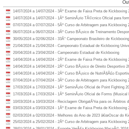
Out
14/07/2024 a 14/07/2024 - 3Âº Exame de Faixa Preta de Kickboxing
14/07/2024 a 14/07/2024 - 1Âº SeminÃ¡rio TÃ©cnico Oficial para fo
07/07/2024 a 07/07/2024 - 5Âº Curso de Arbitragem para Kickboxing 
06/07/2024 a 06/07/2024 - 3Âº Curso BÃ¡sico de Treinamento Despor
30/05/2024 a 02/06/2024 - 33Â° Campeonato Brasileiro de Kickboxin
21/04/2024 a 21/04/2024 - Campeonato Estadual de Kickboxing Univer
20/04/2024 a 23/04/2024 - Campeonato Estadual de Kickboxing
14/04/2024 a 14/04/2024 - 2Âº Exame de Faixa Preta de Kickboxing
14/04/2024 a 14/04/2024 - 2Âº Curso BÃ¡sico de Direito Desportivo 2
14/04/2024 a 14/04/2024 - 2Âº Curso BÃ¡sico de NutriÃ§Ã£o Esporti
07/04/2024 a 07/04/2024 - 3Âº Curso de Arbitragem para Kickboxing 
17/03/2024 a 17/03/2024 - 1Âº SeminÃ¡rio Oficial de Point Fighting 2
17/03/2024 a 17/03/2024 - 1Âº SeminÃ¡rio Oficial de Forms (Musical
10/03/2024 a 10/03/2024 - Reciclagem ObrigatÃ³ria para os Ãrbitro
03/03/2024 a 03/03/2024 - 1Âº Exame de Faixa Preta de Kickboxing
02/03/2024 a 02/03/2024 - Melhores do Ano de 2023 â€œOscar do Ki
25/02/2024 a 25/02/2024 - 2Âº Curso de Arbitragem para Kickboxing 
28/01/2024 a 28/01/2024 - Esporte VerÃ£o Kickboxing MacaÃ© 2024