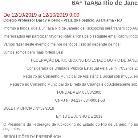
6Âª TaÃ§a Rio de Jane
De 12/10/2019 a 12/10/2019 9:00
Colegio Professor Darcy Ribeiro - Praia do Hospicio, Araruama - RJ
Informo a todos, que a 6ª Taça Rio de Janeiro de Kickboxing será transmitido 
Interessados em participar, favor solicitar a ficha pelo seguinte email capitul
Vamos fazer deste evento o melhor de todos, isso só depende de nós!
Juntos somos bem mais fortes! Oss!
FEDERAÇÃO DE KICKBOXING DO ESTADO DO RIO DE JANEI
Considerada de Utilidade Pública Estadual Pela Lei nº 7052, de 26
Registro no Conselho Municipal de Assistência Social sob nº 055, em
Registro no Conselho Municipal do Direito da Criança e do Adolescente sob 
FUNDADA EM 03/03/2000
CNPJ Nº 04.237.884/0001-53
BOLETIM OFICIAL Nº 59/2019
Em 13 DE JUNHO DE 2019
O Presidente da Federação de Kickboxing do Estado do Rio de Janeiro, no uso
seguintes:
RESOLUÇÕES DA PRESIDÊNCIA