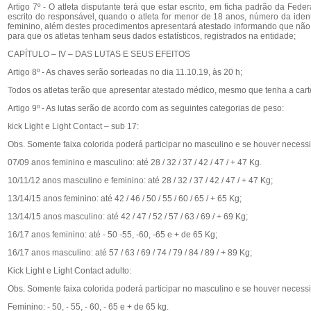
Artigo 7º - O atleta disputante terá que estar escrito, em ficha padrão da Fed
escrito do responsável, quando o atleta for menor de 18 anos, número da ident
feminino, além destes procedimentos apresentará atestado informando que não 
para que os atletas tenham seus dados estatísticos, registrados na entidade;
CAPÍTULO – IV – DAS LUTAS E SEUS EFEITOS
Artigo 8º - As chaves serão sorteadas no dia 11.10.19, às 20 h;
Todos os atletas terão que apresentar atestado médico, mesmo que tenha a cart
Artigo 9º - As lutas serão de acordo com as seguintes categorias de peso:
kick Light e Light Contact – sub 17:
Obs. Somente faixa colorida poderá participar no masculino e se houver necess
07/09 anos feminino e masculino: até 28 / 32 / 37 / 42 / 47 / + 47 Kg.
10/11/12 anos masculino e feminino: até 28 / 32 / 37 / 42 / 47 / + 47 Kg;
13/14/15 anos feminino: até 42 / 46 / 50 / 55 / 60 / 65 / + 65 Kg;
13/14/15 anos masculino: até 42 / 47 / 52 / 57 / 63 / 69 / + 69 Kg;
16/17 anos feminino: até - 50 -55, -60, -65 e + de 65 Kg;
16/17 anos masculino: até 57 / 63 / 69 / 74 / 79 / 84 / 89 / + 89 Kg;
Kick Light e Light Contact adulto:
Obs. Somente faixa colorida poderá participar no masculino e se houver necess
Feminino: - 50, - 55, - 60, - 65 e + de 65 kg.