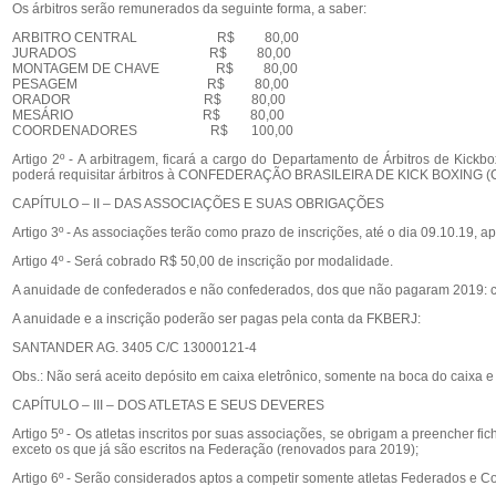
Os árbitros serão remunerados da seguinte forma, a saber:
ARBITRO CENTRAL R$ 80,00
JURADOS R$ 80,00
MONTAGEM DE CHAVE R$ 80,00
PESAGEM R$ 80,00
ORADOR R$ 80,00
MESÁRIO R$ 80,00
COORDENADORES R$ 100,00
Artigo 2º - A arbitragem, ficará a cargo do Departamento de Árbitros de Kick
poderá requisitar árbitros à CONFEDERAÇÃO BRASILEIRA DE KICK BOXING 
CAPÍTULO – II – DAS ASSOCIAÇÕES E SUAS OBRIGAÇÕES
Artigo 3º - As associações terão como prazo de inscrições, até o dia 09.10.19, a
Artigo 4º - Será cobrado R$ 50,00 de inscrição por modalidade.
A anuidade de confederados e não confederados, dos que não pagaram 2019: col
A anuidade e a inscrição poderão ser pagas pela conta da FKBERJ:
SANTANDER AG. 3405 C/C 13000121-4
Obs.: Não será aceito depósito em caixa eletrônico, somente na boca do caixa 
CAPÍTULO – III – DOS ATLETAS E SEUS DEVERES
Artigo 5º - Os atletas inscritos por suas associações, se obrigam a preencher 
exceto os que já são escritos na Federação (renovados para 2019);
Artigo 6º - Serão considerados aptos a competir somente atletas Federados e C