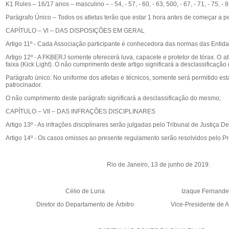
K1 Rules – 16/17 anos – masculino – - 54, - 57, - 60, - 63, 500, - 67, - 71, - 75, - 8
Parágrafo Único – Todos os atletas terão que estar 1 hora antes de começar a 
CAPÍTULO – Vl – DAS DISPOSIÇÕES EM GERAL
Artigo 11º - Cada Associação participante é conhecedora das normas das Entid
Artigo 12º - A FKBERJ somente oferecerá luva, capacete e protetor de tórax. O at
faixa (Kick Light). O não cumprimento deste artigo significará a desclassificaçã
Parágrafo único: No uniforme dos atletas e técnicos, somente será permitido 
patrocinador.
O não cumprimento deste parágrafo significará a desclassificação do mesmo;
CAPÍTULO – VII – DAS INFRAÇÕES DISCIPLINARES
Artigo 13º - As infrações disciplinares serão julgadas pelo Tribunal de Justiça 
Artigo 14º - Os casos omissos ao presente regulamento serão resolvidos pelo 
Rio de Janeiro, 13 de junho de 2019.
Célio de Luna Izaque Fernandes da 
Diretor do Departamento de Árbitro Vice-Presidente de Assu