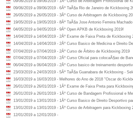
09/06/2019 a 09/06/2019 - 1Âº Curso de Arbitragem Profissional de K
09/06/2019 a 09/06/2019 - 6Âª TaÃ§a Rio de Janeiro de Kickboxing 
26/05/2019 a 26/05/2019 - 3Âº Curso de Arbitragem de Kickboxing 2
19/05/2019 a 19/05/2019 - 8Âª TaÃ§a Jose Antonio Ferreira Machado d
04/05/2019 a 04/05/2019 - 9Âº Open APKB de Kickboxing 2019!
14/04/2019 a 14/04/2019 - 2Âº Exame de Faixa Preta de Kickboxing 
14/04/2019 a 14/04/2019 - 2Âº Curso Basico de Medicina e Direito De
07/04/2019 a 07/04/2019 - 2Âº Curso de Ãrbitro de Kickboxing 2019
07/04/2019 a 07/04/2019 - 2Âº Curso Oficial para colocaÃ§ao de Ba
06/04/2019 a 06/04/2019 - 2Âº Curso basico de treinamento desportiv
23/03/2019 a 24/03/2019 - 5Âª TaÃ§a Guanabara de Kickboxing - Sel
16/03/2019 a 16/03/2019 - Melhores do Ano de 2018 "Oscar do Kickb
26/01/2019 a 26/01/2019 - 1Âº Exame de Faixa Preta para Kickboxin
26/01/2019 a 26/01/2019 - 1Âº Curso de Bandagem Profissional e Me
13/01/2019 a 13/01/2019 - 1Âº Curso Basico de Direito Desportivo p
13/01/2019 a 13/01/2019 - 1Âº Curso de Arbitragem para Kickboxing 
12/01/2019 a 12/01/2019 -