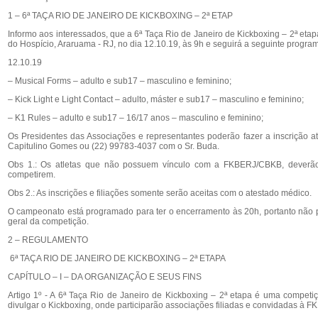
1 – 6ª TAÇA RIO DE JANEIRO DE KICKBOXING – 2ª ETAP
Informo aos interessados, que a 6ª Taça Rio de Janeiro de Kickboxing – 2ª etapa 
do Hospício, Araruama - RJ, no dia 12.10.19, às 9h e seguirá a seguinte progra
12.10.19
– Musical Forms – adulto e sub17 – masculino e feminino;
– Kick Light e Light Contact – adulto, máster e sub17 – masculino e feminino;
– K1 Rules – adulto e sub17 – 16/17 anos – masculino e feminino;
Os Presidentes das Associações e representantes poderão fazer a inscrição a
Capitulino Gomes ou (22) 99783-4037 com o Sr. Buda.
Obs 1.: Os atletas que não possuem vínculo com a FKBERJ/CBKB, deverão c
competirem.
Obs 2.: As inscrições e filiações somente serão aceitas com o atestado médico.
O campeonato está programado para ter o encerramento às 20h, portanto não pod
geral da competição.
2 – REGULAMENTO
6ª TAÇA RIO DE JANEIRO DE KICKBOXING – 2ª ETAPA
CAPÍTULO – I – DA ORGANIZAÇÃO E SEUS FINS
Artigo 1º - A 6ª Taça Rio de Janeiro de Kickboxing – 2ª etapa é uma competiçã
divulgar o Kickboxing, onde participarão associações filiadas e convidadas à F