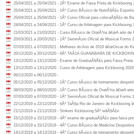
25/04/2021 a 25/04/2021 - 2Âº Exame de Faixa Preta de Kickboxing
25/04/2021 a 25/04/2021 - 1Âº Curso BÃ¡sico de NutriÃ§Ã£o Esporti
25/04/2021 a 25/04/2021 - 1Âº Curso Oficial para colocaÃ§Ã£o de B
24/04/2021 a 24/04/2021 - 1Âº Curso de Arbitragem para Kickboxing 
21/03/2021 a 21/03/2021 - Curso BÃ¡sico de OratÃ³ria â€œA arte de 
20/03/2021 a 20/03/2021 - 1Âº SeminÃ¡rio Oficial de Musical Form
07/03/2021 a 07/03/2021 - Melhores do Ano de 2019 â€œOscar do Kic
20/12/2020 a 20/12/2020 - 6Âª TAÃ‡A GUANABARA DE KICKBOXING -
13/12/2020 a 13/12/2020 - Exame de GraduaÃ§Ã£o para Faixa Preta
13/12/2020 a 13/12/2020 - Curso de Arbitragem para Kickboxing 2020
06/12/2020 a 06/12/2020 -
05/12/2020 a 05/12/2020 - 1Âº Curso bÃ¡sico de treinamento despor
08/03/2020 a 08/03/2020 - 1Âº Curso BÃ¡sico de OratÃ³ria â€œA arte 
07/03/2020 a 07/03/2020 - 1Âº SeminÃ¡rio Oficial de Musical Forms 
22/12/2019 a 22/12/2019 - 6Âª TaÃ§a Rio de Janeiro de Kickboxing â
21/12/2019 a 21/12/2019 - Strikers Kickboxing 5Âª ediÃ§Ã£o
15/12/2019 a 15/12/2019 - 4Âº exame de graduaÃ§Ã£o para faixa pre
15/12/2019 a 15/12/2019 - 4Âº Curso BÃ¡sico de Medicina Desporti
14/12/2019 a 14/12/2019 - 4Âº Curso bÃ¡sico de treinamento despor