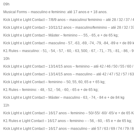
09h
Musical Forms – masculino e feminino: até 17 anos e + 18 anos.
Kick Light e Light Contact – 7/8/9 anos – masculino/ feminino – até 28 / 32 / 37 / 4
Kick Light e Light Contact – 10/11/12 anos – masculino/feminino – até 28 / 32 / 37 
Kick Light e Light Contact – Máster – feminino – - 55, - 65, e + de 65 kg;
Kick Light e Light Contact – masculino - 57, -63, -69, -74, -79, -84, -89 e + de 89 
K1 Rules – masculino: - 51, - 54, - 57, - 60, - 63, 500, - 67, - 71, - 75, - 81, - 86, -
10h
Kick Light e Light Contact – 13/14/15 anos – feminino – até 42 / 46 / 50 / 55 / 60 /
Kick Light e Light Contact – 13/14/15 anos – masculino – até 42 / 47 / 52 / 57 / 63 
Kick Light e Light Contact – feminino – 50, 55, 60, 65 e + 65 kg;
K1 Rules – feminino: - 48, - 52, - 56, - 60, - 65 e + de 65 kg;
Kick Light e Light Contact – Máster – masculino - 63, - 74, - 84 e + de 84 kg
11h
Kick Light e Light Contact – 16/17 anos – feminino – 50/-55/ -60/ -65/ e + de 65 K
K1 Rules e Light Contact – 16/17 anos – feminino – - 56, - 60, - 65 e + de 65 kg;
Kick Light e Light Contact – 16/17 anos – masculino – até 57 / 63 / 69 / 74 / 79 / 8