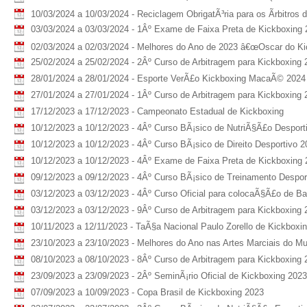
10/03/2024 a 10/03/2024 - Reciclagem ObrigatÃ³ria para os Ãrbitro
03/03/2024 a 03/03/2024 - 1Âº Exame de Faixa Preta de Kickboxing
02/03/2024 a 02/03/2024 - Melhores do Ano de 2023 â€œOscar do Ki
25/02/2024 a 25/02/2024 - 2Âº Curso de Arbitragem para Kickboxing 
28/01/2024 a 28/01/2024 - Esporte VerÃ£o Kickboxing MacaÃ© 2024
27/01/2024 a 27/01/2024 - 1Âº Curso de Arbitragem para Kickboxing 
17/12/2023 a 17/12/2023 - Campeonato Estadual de Kickboxing
10/12/2023 a 10/12/2023 - 4Âº Curso BÃ¡sico de NutriÃ§Ã£o Desport
10/12/2023 a 10/12/2023 - 4Âº Curso BÃ¡sico de Direito Desportivo 2
10/12/2023 a 10/12/2023 - 4Âº Exame de Faixa Preta de Kickboxing
09/12/2023 a 09/12/2023 - 4Âº Curso BÃ¡sico de Treinamento Despor
03/12/2023 a 03/12/2023 - 4Âº Curso Oficial para colocaÃ§Ã£o de B
03/12/2023 a 03/12/2023 - 9Âº Curso de Arbitragem para Kickboxing 
10/11/2023 a 12/11/2023 - TaÃ§a Nacional Paulo Zorello de Kickboxi
23/10/2023 a 23/10/2023 - Melhores do Ano nas Artes Marciais do Mu
08/10/2023 a 08/10/2023 - 8Âº Curso de Arbitragem para Kickboxing 
23/09/2023 a 23/09/2023 - 2Âº SeminÃ¡rio Oficial de Kickboxing 2023
07/09/2023 a 10/09/2023 - Copa Brasil de Kickboxing 2023