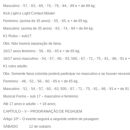
Masculino: - 57, - 63, - 69, - 74, - 79, - 84, - 89 e + de 89 kg;
Kick Light e Light Contact Máster:
Feminino: (acima de 35 anos): - 55, - 65, e + de 65 kg;
Masculino: (acima de 35 anos): - 63, - 74, - 84 + de 84 kg;
K1 Rules – sub17:
Obs. Não haverá separação de faixa.
16/17 anos feminino: - 56, - 60, - 65 e + de 65 kg;
16/17 anos masculino: - 54, - 57, - 60, - 63, 500, - 67, - 71, - 75, - 81, - 86, - 91 e 
K1 rules adulto:
Obs. Somente faixa colorida poderá participar no masculino e se houver necess
Feminino: - 48, - 52, - 56, - 60, - 65 e + de 65 kg;
Masculino: - 51, - 54, - 57, - 60, - 63, 500, - 67, - 71, - 75, - 81, - 86, - 91 e + de 91
Musical Forms – sub 17 – masculino e feminino:
Até 17 anos e adulto – + 18 anos;
CAPÍTULO – V – PROGRAMAÇÃO DE PESAGEM
Artigo 10º – O evento seguirá a seguinte ordem de pesagem:
SÁBADO 12 de outubro