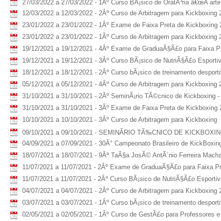
27/03/2022 a 27/03/2022 - 1Âº Curso BÃ¡sico de OratÃ³ria â€œA arte 
12/03/2022 a 12/03/2022 - 2Âº Curso de Arbitragem para Kickboxing 
23/01/2022 a 23/01/2022 - 1Âº Exame de Faixa Preta de Kickboxing
23/01/2022 a 23/01/2022 - 1Âº Curso de Arbitragem para Kickboxing 
19/12/2021 a 19/12/2021 - 4Âº Exame de GraduaÃ§Ã£o para Faixa P
19/12/2021 a 19/12/2021 - 3Âº Curso BÃ¡sico de NutriÃ§Ã£o Esporti
18/12/2021 a 18/12/2021 - 2Âº Curso bÃ¡sico de treinamento desport
05/12/2021 a 05/12/2021 - 4Âº Curso de Arbitragem para Kickboxing 
31/10/2021 a 31/10/2021 - 2Âº SeminÃ¡rio TÃ©cnico de Kickboxing -
31/10/2021 a 31/10/2021 - 3Âº Exame de Faixa Preta de Kickboxing
10/10/2021 a 10/10/2021 - 3Âº Curso de Arbitragem para Kickboxing
09/10/2021 a 09/10/2021 - SEMINÃRIO TÃ‰CNICO DE KICKBOXING â
04/09/2021 a 07/09/2021 - 30Â° Campeonato Brasileiro de KickBoxin
18/07/2021 a 18/07/2021 - 9Âª TaÃ§a JosÃ© AntÃ´nio Ferreira Machad
11/07/2021 a 11/07/2021 - 2Âº Exame de GraduaÃ§Ã£o para Faixa Pr
11/07/2021 a 11/07/2021 - 2Âº Curso BÃ¡sico de NutriÃ§Ã£o Esporti
04/07/2021 a 04/07/2021 - 2Âº Curso de Arbitragem para Kickboxing 
03/07/2021 a 03/07/2021 - 1Âº Curso bÃ¡sico de treinamento despor
02/05/2021 a 02/05/2021 - 1Âº Curso de GestÃ£o para Professores e