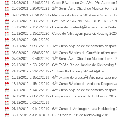
21/03/2021 a 21/03/2021 - Curso BÃ¡sico de OratÃ³ria â€œA arte de 
20/03/2021 a 20/03/2021 - 1Âº SeminÃ¡rio Oficial de Musical Form
07/03/2021 a 07/03/2021 - Melhores do Ano de 2019 â€œOscar do Kic
20/12/2020 a 20/12/2020 - 6Âª TAÃ‡A GUANABARA DE KICKBOXING -
13/12/2020 a 13/12/2020 - Exame de GraduaÃ§Ã£o para Faixa Preta
13/12/2020 a 13/12/2020 - Curso de Arbitragem para Kickboxing 2020
06/12/2020 a 06/12/2020 -
05/12/2020 a 05/12/2020 - 1Âº Curso bÃ¡sico de treinamento despor
08/03/2020 a 08/03/2020 - 1Âº Curso BÃ¡sico de OratÃ³ria â€œA arte 
07/03/2020 a 07/03/2020 - 1Âº SeminÃ¡rio Oficial de Musical Forms 
22/12/2019 a 22/12/2019 - 6Âª TaÃ§a Rio de Janeiro de Kickboxing â
21/12/2019 a 21/12/2019 - Strikers Kickboxing 5Âª ediÃ§Ã£o
15/12/2019 a 15/12/2019 - 4Âº exame de graduaÃ§Ã£o para faixa pre
15/12/2019 a 15/12/2019 - 4Âº Curso BÃ¡sico de Medicina Desporti
14/12/2019 a 14/12/2019 - 4Âº Curso bÃ¡sico de treinamento despor
07/12/2019 a 08/12/2019 - Campeonato Estadual de Kickboxing 2019
01/12/2019 a 01/12/2019 -
01/12/2019 a 01/12/2019 - 6Âº Curso de Arbitragem para Kickboxing 
30/11/2019 a 30/11/2019 - 10Âº Open APKB de Kickboxing 2019