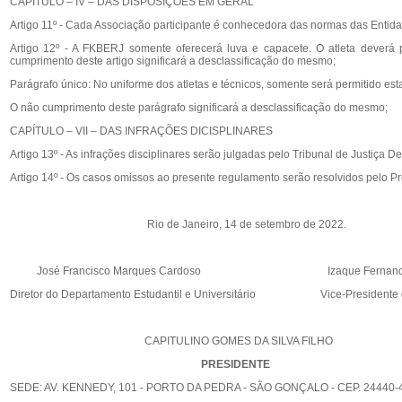
CAPÍTULO – IV – DAS DISPOSIÇÕES EM GERAL
Artigo 11º - Cada Associação participante é conhecedora das normas das Entid
Artigo 12º - A FKBERJ somente oferecerá luva e capacete. O atleta deverá p
cumprimento deste artigo significará a desclassificação do mesmo;
Parágrafo único: No uniforme dos atletas e técnicos, somente será permitido es
O não cumprimento deste parágrafo significará a desclassificação do mesmo;
CAPÍTULO – VII – DAS INFRAÇÕES DICISPLINARES
Artigo 13º - As infrações disciplinares serão julgadas pelo Tribunal de Justiça 
Artigo 14º - Os casos omissos ao presente regulamento serão resolvidos pelo 
Rio de Janeiro, 14 de setembro de 2022.
José Francisco Marques Cardoso Izaque Fernandes 
Diretor do Departamento Estudantil e Universitário Vice-Presidente d
CAPITULINO GOMES DA SILVA FILHO
PRESIDENTE
SEDE: AV. KENNEDY, 101 - PORTO DA PEDRA - SÃO GONÇALO - CEP. 24440-49