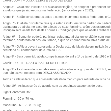
CAPÍTULO – II – DOS ATLETAS E SEUS DEVERES
Artigo 3º - Os atletas inscritos por suas associações, se obrigam a preencher 
exceto os que já são escritos na Federação (renovados para 2022);
Artigo 4º - Serão considerados aptos a competir somente atletas Federados e 
Artigo 5º - O atleta disputante terá que estar escrito, em ficha padrão da Fede
assinatura do atleta, no caso de atletas do sexo feminino, além destes proc
inscrição será aceita fora destas normas. Condição para que os atletas tenham s
Artigo 6º - Somente poderá participar estudante-atleta universitário com 
mestrado, doutorado ou pós- doutorado, e que se enquadrem na faixa etária de
Artigo 7º - O Atleta deverá apresentar a Declaração de Matrícula em Instituição d
secretaria ou coordenador do curso da IES.
Artigo 8º - Será permitido atleta competir, nascido entre 1º de janeiro de 1996 
CAPÍTULO – III – DAS LUTAS E SEUS EFEITOS
Artigo 9º - As chaves de combates serão publicadas nos grupos da FKBERJ, send
que não estiver no peso será DESCLASSIFICADO;
Todos os atletas terão que apresentar atestado médico para retirada da ficha de 
Artigo 10º - As lutas serão de acordo com as seguintes categorias de peso:
Light Contact adulto:
Feminino: -60 e -70 kg;
Masculino: -69, -79 e -89 kg;