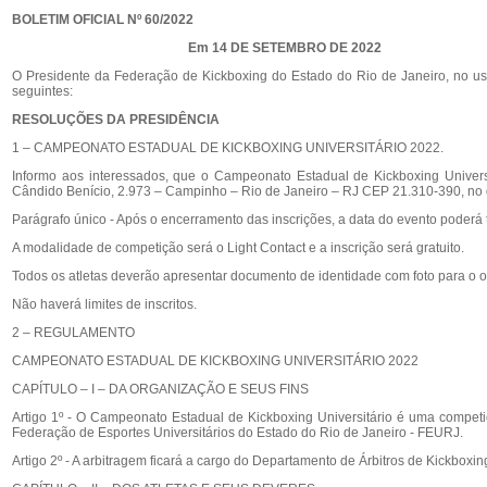
BOLETIM OFICIAL Nº 60/2022
Em 14 DE SETEMBRO DE 2022
O Presidente da Federação de Kickboxing do Estado do Rio de Janeiro, no uso
seguintes:
RESOLUÇÕES DA PRESIDÊNCIA
1 – CAMPEONATO ESTADUAL DE KICKBOXING UNIVERSITÁRIO 2022.
Informo aos interessados, que o Campeonato Estadual de Kickboxing Univers
Cândido Benício, 2.973 – Campinho – Rio de Janeiro – RJ CEP 21.310-390, no d
Parágrafo único - Após o encerramento das inscrições, a data do evento poderá t
A modalidade de competição será o Light Contact e a inscrição será gratuito.
Todos os atletas deverão apresentar documento de identidade com foto para o o
Não haverá limites de inscritos.
2 – REGULAMENTO
CAMPEONATO ESTADUAL DE KICKBOXING UNIVERSITÁRIO 2022
CAPÍTULO – I – DA ORGANIZAÇÃO E SEUS FINS
Artigo 1º - O Campeonato Estadual de Kickboxing Universitário é uma compet
Federação de Esportes Universitários do Estado do Rio de Janeiro - FEURJ.
Artigo 2º - A arbitragem ficará a cargo do Departamento de Árbitros de Kickbox