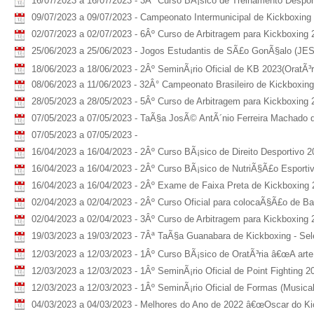
16/07/2023 a 16/07/2023 - 3Âº Curso BÃ¡sico de Treinamento Despor
09/07/2023 a 09/07/2023 - Campeonato Intermunicipal de Kickboxing -
02/07/2023 a 02/07/2023 - 6Âº Curso de Arbitragem para Kickboxing 
25/06/2023 a 25/06/2023 - Jogos Estudantis de SÃ£o GonÃ§alo (JE
18/06/2023 a 18/06/2023 - 2Âº SeminÃ¡rio Oficial de KB 2023(OratÃ³ri
08/06/2023 a 11/06/2023 - 32Â° Campeonato Brasileiro de Kickboxin
28/05/2023 a 28/05/2023 - 5Âº Curso de Arbitragem para Kickboxing 
07/05/2023 a 07/05/2023 - TaÃ§a JosÃ© AntÃ´nio Ferreira Machado d
07/05/2023 a 07/05/2023 -
16/04/2023 a 16/04/2023 - 2Âº Curso BÃ¡sico de Direito Desportivo 2
16/04/2023 a 16/04/2023 - 2Âº Curso BÃ¡sico de NutriÃ§Ã£o Esporti
16/04/2023 a 16/04/2023 - 2Âº Exame de Faixa Preta de Kickboxing
02/04/2023 a 02/04/2023 - 2Âº Curso Oficial para colocaÃ§Ã£o de B
02/04/2023 a 02/04/2023 - 3Âº Curso de Arbitragem para Kickboxing 
19/03/2023 a 19/03/2023 - 7Âª TaÃ§a Guanabara de Kickboxing - Sel
12/03/2023 a 12/03/2023 - 1Âº Curso BÃ¡sico de OratÃ³ria â€œA arte de
12/03/2023 a 12/03/2023 - 1Âº SeminÃ¡rio Oficial de Point Fighting 202
12/03/2023 a 12/03/2023 - 1Âº SeminÃ¡rio Oficial de Formas (Musical 
04/03/2023 a 04/03/2023 - Melhores do Ano de 2022 â€œOscar do Ki