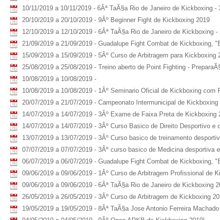
10/11/2019 a 10/11/2019 - 6Âª TaÃ§a Rio de Janeiro de Kickboxing - 
20/10/2019 a 20/10/2019 - 9Âº Beginner Fight de Kickboxing 2019
12/10/2019 a 12/10/2019 - 6Âª TaÃ§a Rio de Janeiro de Kickboxing -
21/09/2019 a 21/09/2019 - Guadalupe Fight Combat de Kickboxing, "
15/09/2019 a 15/09/2019 - 5Âº Curso de Arbitragem para Kickboxing 
25/08/2019 a 25/08/2019 - Treino aberto de Point Fighting - PreparaÃ
10/08/2019 a 10/08/2019 -
10/08/2019 a 10/08/2019 - 1Âº Seminario Oficial de Kickboxing com F
20/07/2019 a 21/07/2019 - Campeonato Intermunicipal de Kickboxing -
14/07/2019 a 14/07/2019 - 3Âº Exame de Faixa Preta de Kickboxing 
14/07/2019 a 14/07/2019 - 3Âº Curso Basico de Direito Desportivo e
13/07/2019 a 13/07/2019 - 3Âº Curso basico de treinamento desportiv
07/07/2019 a 07/07/2019 - 3Âº curso basico de Medicina desportiva 
06/07/2019 a 06/07/2019 - Guadalupe Fight Combat de Kickboxing, "
09/06/2019 a 09/06/2019 - 1Âº Curso de Arbitragem Profissional de K
09/06/2019 a 09/06/2019 - 6Âª TaÃ§a Rio de Janeiro de Kickboxing 
26/05/2019 a 26/05/2019 - 3Âº Curso de Arbitragem de Kickboxing 2
19/05/2019 a 19/05/2019 - 8Âª TaÃ§a Jose Antonio Ferreira Machado d