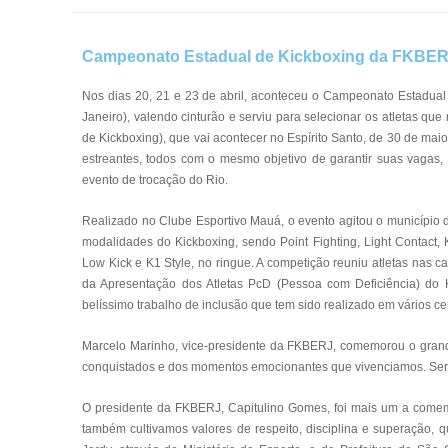
Campeonato Estadual de Kickboxing da FKBERJ 
Nos dias 20, 21 e 23 de abril, aconteceu o Campeonato Estadua
Janeiro), valendo cinturão e serviu para selecionar os atletas q
de Kickboxing), que vai acontecer no Espírito Santo, de 30 de ma
estreantes, todos com o mesmo objetivo de garantir suas vagas
evento de trocação do Rio.
Realizado no Clube Esportivo Mauá, o evento agitou o município de
modalidades do Kickboxing, sendo Point Fighting, Light Contact, 
Low Kick e K1 Style, no ringue. A competição reuniu atletas nas c
da Apresentação dos Atletas PcD (Pessoa com Deficiência) do 
belíssimo trabalho de inclusão que tem sido realizado em vários ce
Marcelo Marinho, vice-presidente da FKBERJ, comemorou o grande
conquistados e dos momentos emocionantes que vivenciamos. Serviu
O presidente da FKBERJ, Capitulino Gomes, foi mais um a comemo
também cultivamos valores de respeito, disciplina e superação, 