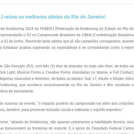
reúne os melhores atletas do Rio de Janeiro!
l de Kickboxing 2024 da FKBERJ (Federação de Kickboxing do Estado do Rio de
ue representarão o RJ no Campeonato Brasileiro da CBKB (Confederação Brasileira
io a 02 de junho. Reunindo tanto atletas que já são campeões consagrados, quanto
, o Estadual acabou superando as expectativas e se consolidando como o maior
 São Gonçalo (RJ), com três (3) dias de disputas no mais alto nível, de todas as
Kick Light, Musical Forms e Creative Forms disputadas no tatame, e Full Contact,
ategorias masculino e feminino, de todas as idades: Sub 17, Adulto e Master. Além
Kickboxing, que acontece exclusivamente no Rio de Janeiro e têm mostrado o
ntros de treinamento.
 sucesso do evento, “o impacto positivo do campeonato vai além dos cinturões
, também, para promover inclusão social e estimular o espírito esportivo.”
rar, “através do Kickboxing, não apenas celebramos a habilidade técnica, mas
que transcendem as fronteiras do esporte. E o apoio do Deputado Federal Carlos