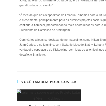
Jordy, através do Ministério do Esporte, e da Prefeitura de São
grandiosidade do evento.”
“À medida que nos despedimos do Estadual, olhamos para o futuro
e crescimento, principalmente para os diversos projetos sociais q
continue a florescer, proporcionando mais oportunidades para o de
Presidente da Comissão de Arbitragem.
Com vários atletas se destacando no masculino, como Nilton Siquei
Jean Carlos, e no feminino, com Stefanie Macedo, Nathy, Lohana R
verdadeiro espetáculo de Kickboxing, com lutas de alto nível, qu
desafio, o Brasileiro.
VOCÊ TAMBÉM PODE GOSTAR