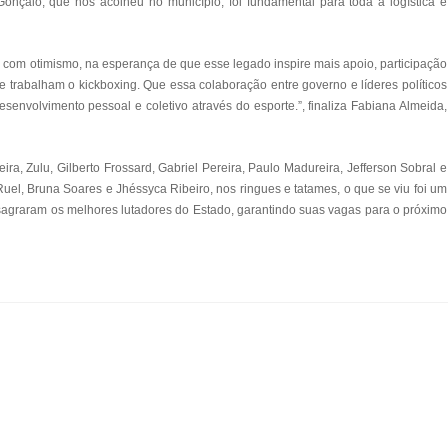
 Gonçalo, que nos acolheu no município, foi fundamental para toda a logística e
 com otimismo, na esperança de que esse legado inspire mais apoio, participação
ue trabalham o kickboxing. Que essa colaboração entre governo e líderes políticos
senvolvimento pessoal e coletivo através do esporte.”, finaliza Fabiana Almeida,
ra, Zulu, Gilberto Frossard, Gabriel Pereira, Paulo Madureira, Jefferson Sobral e
uel, Bruna Soares e Jhéssyca Ribeiro, nos ringues e tatames, o que se viu foi um
e sagraram os melhores lutadores do Estado, garantindo suas vagas para o próximo